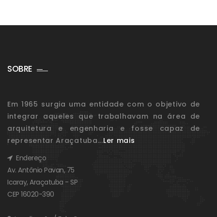
SOBRE
Em 1965 surgia uma entidade com o objetivo de
integrar aqueles que trabalhavam na área de
arquitetura e engenharia e fosse capaz de
representar Araçatuba...
Ler mais
Endereço
Av. Antônio Pavan, 75
Icaray, Araçatuba - SP
CEP 16020-390