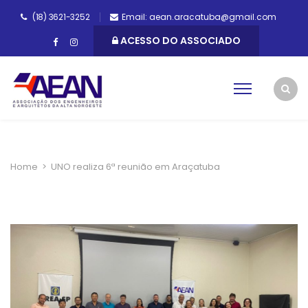
(18) 3621-3252
Email: aean.aracatuba@gmail.com
ACESSO DO ASSOCIADO
Home
>
UNO realiza 6ª reunião em Araçatuba