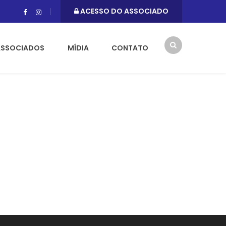
ACESSO DO ASSOCIADO
ASSOCIADOS
MÍDIA
CONTATO
slepende ervaringen met live dealers. Deze ontwikkeling heeft he
kunnen genieten van een breed scala aan gokkasten en de spannin
 Deze spellen bieden niet alleen spannende gameplay, maar ook 