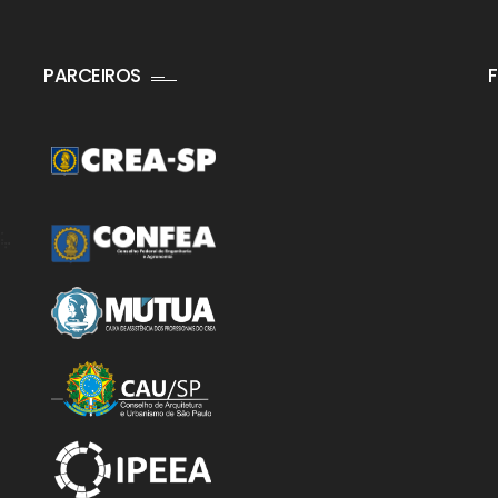
 terwijl de rollen van de gokkast draaien. Het is niet alleen de
PARCEIROS
nten voor een perfect gerecht, vereist het selecteren van een on
e sfeer in de wereld van online gokkasten. Deze casino’s bieden