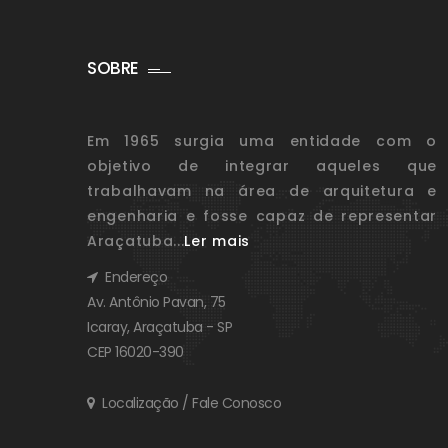
Een speler leunt ontspannen achterover in zijn stoel
SOBRE
Vergelijkbaar met het kiezen van de juiste ingredië
Het geluid van draaiende rollen brengt een spannend
Em 1965 surgia uma entidade com o
objetivo de integrar aqueles que
trabalhavam na área de arquitetura e
engenharia e fosse capaz de representar
Araçatuba...
Ler mais
Endereço
Av. Antônio Pavan, 75
Icaray, Araçatuba - SP
CEP 16020-390
Localização / Fale Conosco