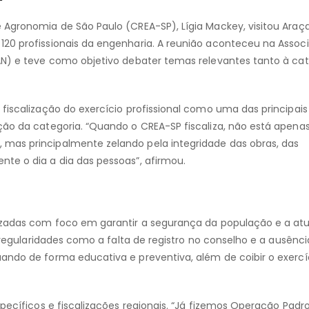
 Agronomia de São Paulo (CREA-SP), Lígia Mackey, visitou Araç
120 profissionais da engenharia. A reunião aconteceu na Assoc
AN) e teve como objetivo debater temas relevantes tanto à cat
 fiscalização do exercício profissional como uma das principai
ção da categoria. “Quando o CREA-SP fiscaliza, não está apena
mas principalmente zelando pela integridade das obras, das
te o dia a dia das pessoas”, afirmou.
lizadas com foco em garantir a segurança da população e a a
irregularidades como a falta de registro no conselho e a ausênc
ando de forma educativa e preventiva, além de coibir o exercíc
pecíficos e fiscalizações regionais. “Já fizemos Operação Padro