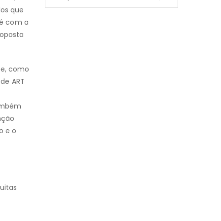
por:
los que
fé com a
roposta
ce, como
 de ART
também
nção
o e o
uitas