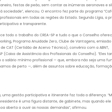
aneiro, festas de peão, sem contar as inúmeras aeronaves e si
 sociedade”, elencou. O encontro fez parte do programa “Ca
profissionais em todas as regiões do Estado. Segundo Lígia, a p
ticipativa e transparente.
hece todo o trabalho do CREA-SP e tudo o que o Conselho ofere
orking, Programa Anuidade Zero, Clube de Vantagens, emissão
 de CAT (Certidão de Acervo Técnico), convênio com a ABNT,
SP (Caixa de Assistência dos Profissionais do Conselho). “Eles 
o o salário mínimo profissional — que, embora não seja uma fu
amos de perto —, além de assuntos sobre educação, formaçã
uma gestão participativa e itinerante faz toda a diferença. “M
 presidente é uma figura distante, de gabinete, mas quando ele
oa aberta a ouvir as nossas demandas”, afirmou.