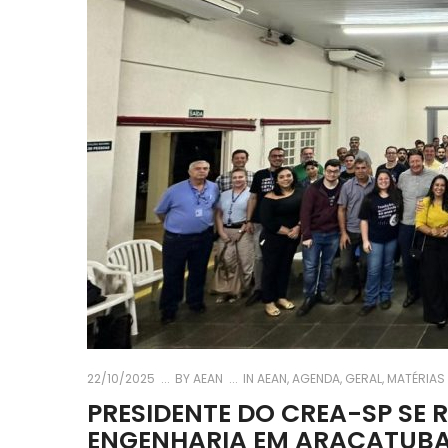
22/10/2025
BY
AEAN
IN
AEAN
,
AGENDA
,
GERAL
,
MATÉRIAS
PRESIDENTE DO CREA-SP SE 
ENGENHARIA EM ARAÇATUB