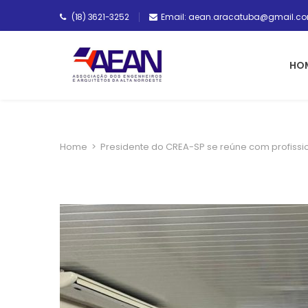
(18) 3621-3252
Email: aean.aracatuba@gmail.c
HO
Home
>
Presidente do CREA-SP se reúne com profiss