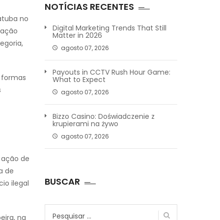
NOTÍCIAS RECENTES
atuba no
Digital Marketing Trends That Still
iação
Matter in 2026
egoria,
agosto 07, 2026
Payouts in CCTV Rush Hour Game:
s formas
What to Expect
s
agosto 07, 2026
Bizzo Casino: Doświadczenie z
krupierami na żywo
agosto 07, 2026
tuação de
ia de
BUSCAR
io ilegal
Pesquisar
eira, na