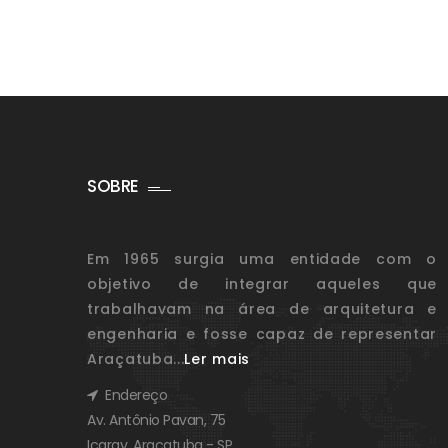
SOBRE
Em 1965 surgia uma entidade com o
objetivo de integrar aqueles que
trabalhavam na área de arquitetura e
engenharia e fosse capaz de representar
Araçatuba...
Ler mais
Endereço
Av. Antônio Pavan, 75
Icaray, Araçatuba - SP