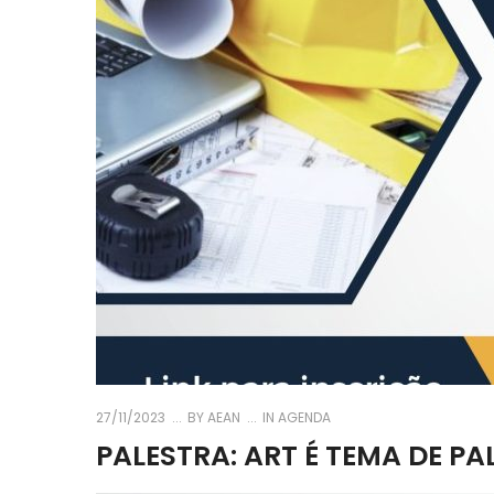
27/11/2023
BY
AEAN
IN
AGENDA
PALESTRA: ART É TEMA DE P