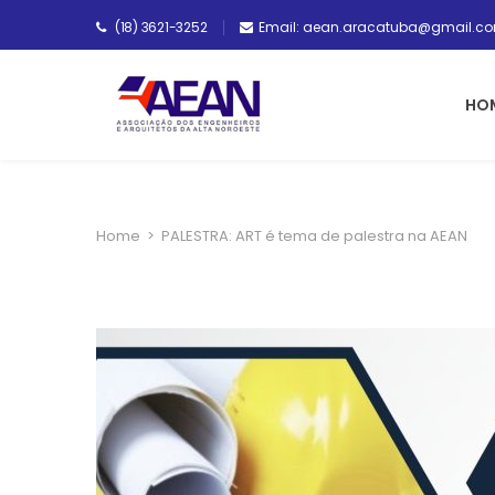
(18) 3621-3252
Email: aean.aracatuba@gmail.c
HO
Home
>
PALESTRA: ART é tema de palestra na AEAN