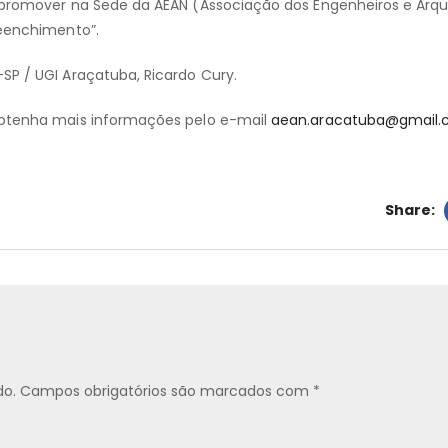
s promover na Sede da AEAN (Associação dos Engenheiros e Arqu
reenchimento”.
SP / UGI Araçatuba, Ricardo Cury.
 obtenha mais informações pelo e-mail
aean.aracatuba@gmail
Share:
do.
Campos obrigatórios são marcados com
*