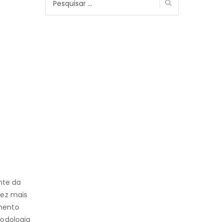
por:
nte da
vez mais
omento
todologia