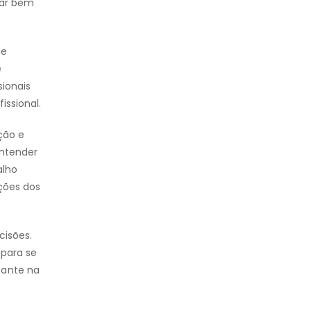
har bem
de
e
sionais
issional.
ção e
entender
alho
ções dos
cisões.
 para se
nante na