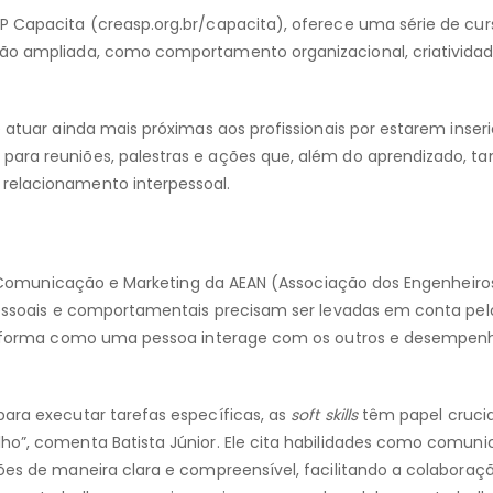
SP Capacita (creasp.org.br/capacita), oferece uma série de cu
ção ampliada, como comportamento organizacional, criatividad
e atuar ainda mais próximas aos profissionais por estarem inser
 para reuniões, palestras e ações que, além do aprendizado, 
relacionamento interpessoal.
 de Comunicação e Marketing da AEAN (Associação dos Engenheiro
rpessoais e comportamentais precisam ser levadas em conta pel
am a forma como uma pessoa interage com os outros e desempen
para executar tarefas específicas, as
soft skills
têm papel crucia
lho”, comenta Batista Júnior. Ele cita habilidades como comun
ções de maneira clara e compreensível, facilitando a colaboraç