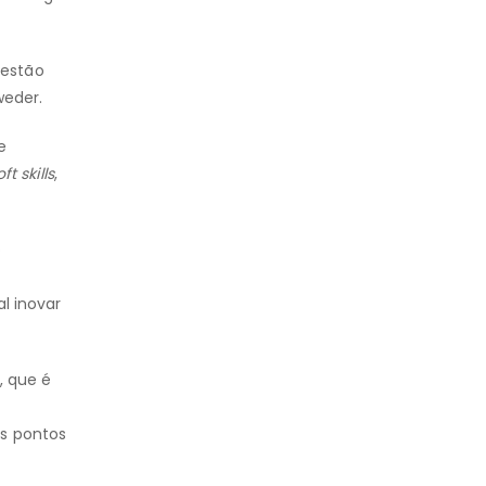
Gestão
weder.
e
oft skills
,
o
l inovar
, que é
es pontos