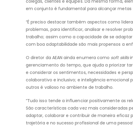
colegas, clientes e equipes. Da mesma forma, elen
em conjunto é fundamental para alcançar metas e 
“É preciso destacar também aspectos como lideran
problemas, para identificar, analisar e resolver 
trabalho; assim como a capacidade de se adaptar a
com boa adaptabilidade são mais propensos a enfre
O diretor da AEAN ainda enumera como
soft skills
i
gerenciamento do tempo, que ajuda a priorizar ta
e considerar os sentimentos, necessidades e persp
colaborativo e inclusivo; e inteligência emocion
outros é valioso no ambiente de trabalho.
“Tudo isso tende a influenciar positivamente as re
São características cada vez mais consideradas pe
adaptar, colaborar e contribuir de maneira efic
trajetória e no sucesso profissional de uma pessoa”,