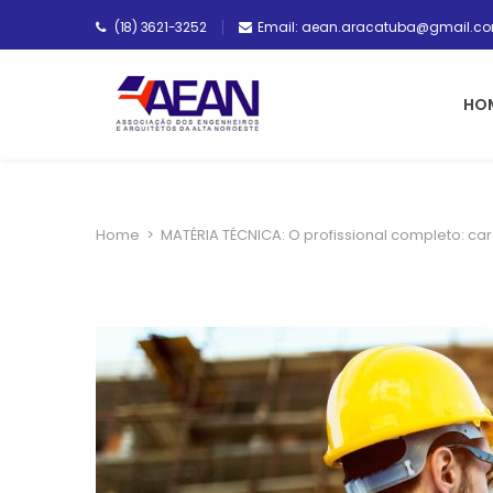
(18) 3621-3252
Email: aean.aracatuba@gmail.c
HO
Home
>
MATÉRIA TÉCNICA: O profissional completo: ca