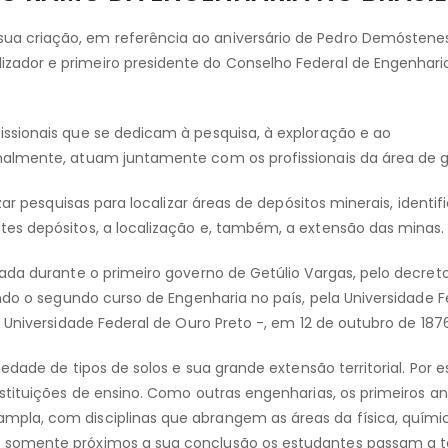
sua criação, em referência ao aniversário de Pedro Demóstene
izador e primeiro presidente do Conselho Federal de Engenhari
ssionais que se dedicam à pesquisa, à exploração e ao
malmente, atuam juntamente com os profissionais da área de g
ar pesquisas para localizar áreas de depósitos minerais, identifi
es depósitos, a localização e, também, a extensão das minas.
ada durante o primeiro governo de Getúlio Vargas, pelo decreto
ndo o segundo curso de Engenharia no país, pela Universidade F
 Universidade Federal de Ouro Preto -, em 12 de outubro de 1876
edade de tipos de solos e sua grande extensão territorial. Por e
stituições de ensino. Como outras engenharias, os primeiros a
pla, com disciplinas que abrangem as áreas da física, quími
 somente próximos a sua conclusão os estudantes passam a t