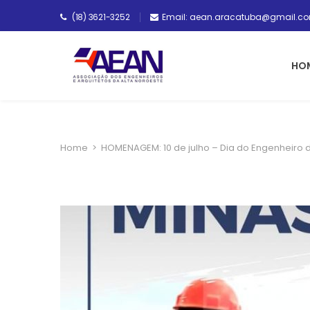
(18) 3621-3252
Email: aean.aracatuba@gmail.c
HO
Home
>
HOMENAGEM: 10 de julho – Dia do Engenheiro d