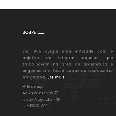
SOBRE
Em 1965 surgia uma entidade com o
objetivo de integrar aqueles que
trabalhavam na área de arquitetura e
engenharia e fosse capaz de representar
Araçatuba...
Ler mais
Endereço
Av. Antônio Pavan, 75
Icaray, Araçatuba - SP
CEP 16020-390