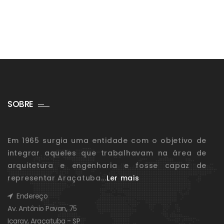
SOBRE
Em 1965 surgia uma entidade com o objetivo de
integrar aqueles que trabalhavam na área de
arquitetura e engenharia e fosse capaz de
representar Araçatuba...
Ler mais
Endereço
Av. Antônio Pavan, 75
Icaray, Araçatuba - SP