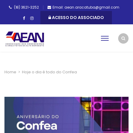
(18) 3621-3252
Email: aean.aracatuba@gmail.com
ACESSO DO ASSOCIADO
Home
>
Hoje o dia é todo do Confea