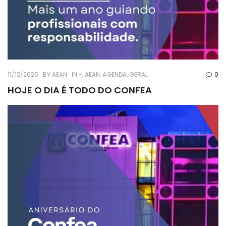
11/12/2025
BY
AEAN
IN
-
,
AEAN
,
AGENDA
,
GERAL
0
HOJE O DIA É TODO DO CONFEA