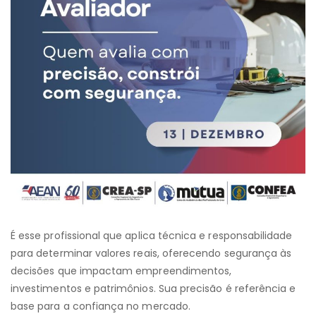
É esse profissional que aplica técnica e responsabilidade
para determinar valores reais, oferecendo segurança às
decisões que impactam empreendimentos,
investimentos e patrimônios. Sua precisão é referência e
base para a confiança no mercado.