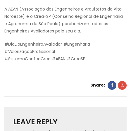
A AEAN (Associação dos Engenheiros e Arquitetos da Alta
Noroeste) e o Crea-SP (Conselho Regional de Engenharia
e Agronomia de São Paulo) parabenizam todos os
Engenheiros Avaliadores pelo seu dia.
#DiaDoEngenheiroAvaliador #Engenharia
#ValorizaçãoProfissional
#SistemaConfeaCrea #AEAN #CreaSP
Share:
LEAVE REPLY