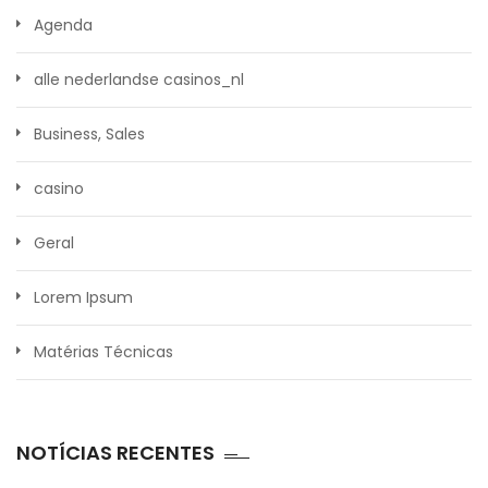
Agenda
alle nederlandse casinos_nl
Business, Sales
casino
Geral
Lorem Ipsum
Matérias Técnicas
NOTÍCIAS RECENTES