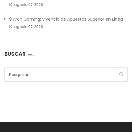
agosto 07, 2026
9 Arch Gaming: Vivencia de Apuestas Superior en Línea
agosto 07, 2026
BUSCAR
Pesquisar
por: