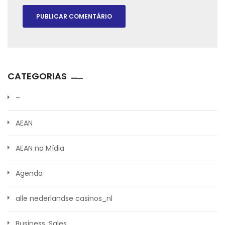
CATEGORIAS
–
AEAN
AEAN na Mídia
Agenda
alle nederlandse casinos_nl
Business, Sales