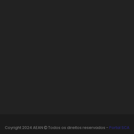
Coyright 2024 AEAN
Todos os direitos reservados -
Portal SCA