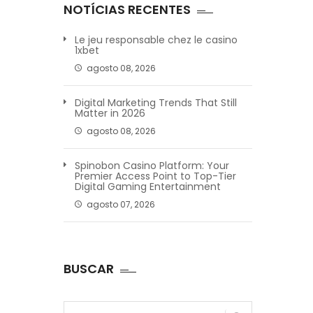
NOTÍCIAS RECENTES
Le jeu responsable chez le casino
1xbet
agosto 08, 2026
Digital Marketing Trends That Still
Matter in 2026
agosto 08, 2026
Spinobon Casino Platform: Your
Premier Access Point to Top-Tier
Digital Gaming Entertainment
agosto 07, 2026
BUSCAR
Pesquisar