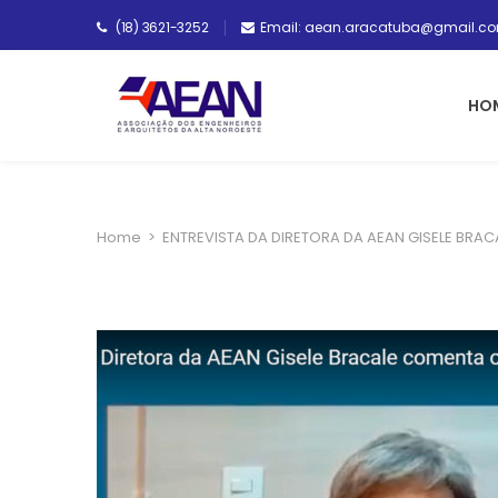
(18) 3621-3252
Email: aean.aracatuba@gmail.c
HO
Home
>
ENTREVISTA DA DIRETORA DA AEAN GISELE BR