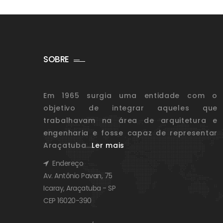
SOBRE
Em 1965 surgia uma entidade com o
objetivo de integrar aqueles que
trabalhavam na área de arquitetura e
engenharia e fosse capaz de representar
Araçatuba...
Ler mais
Endereço
Av. Antônio Pavan, 75
Icaray, Araçatuba - SP
CEP 16020-390