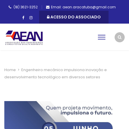
(18) 3621-3252
Email: aean.aracatuba@gmail.com
ACESSO DO ASSOCIADO
Home
>
Engenheiro mecânico impulsiona inovação e
desenvolvimento tecnológico em diversos setores