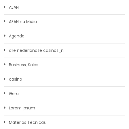
AEAN
AEAN na Mídia
Agenda
alle nederlandse casinos_nl
Business, Sales
casino
Geral
Lorem Ipsum
Matérias Técnicas