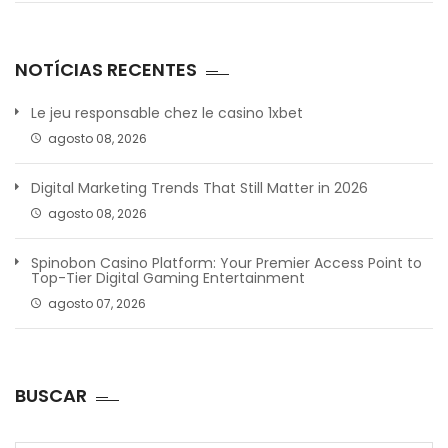
NOTÍCIAS RECENTES
Le jeu responsable chez le casino 1xbet
agosto 08, 2026
Digital Marketing Trends That Still Matter in 2026
agosto 08, 2026
Spinobon Casino Platform: Your Premier Access Point to
Top-Tier Digital Gaming Entertainment
agosto 07, 2026
BUSCAR