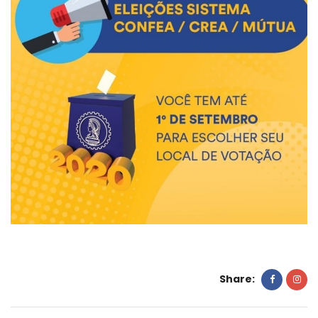
Share: