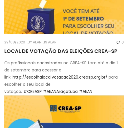
29/08/2020
BY
AEAN
IN
AEAN
0
LOCAL DE VOTAÇÃO DAS ELEIÇÕES CREA-SP
Os profissionais cadastrados no CREA-SP tem até o dia 1
de setembro para acessar o
link:
http://escolhalocalvotacao2020.creasp.org.br/
para
escolher o seu local de
votação.
#CREASP
#AEANAraçatuba
#AEAN