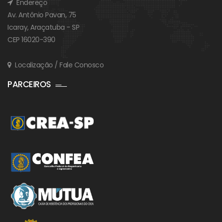
Endereço
Av. Antônio Pavan, 75
Icaray, Araçatuba - SP
CEP 16020-390
Localização / Fale Conosco
PARCEIROS