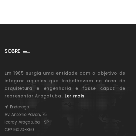
SOBRE
Em 1965 surgia uma entidade com o objetivo de
integrar aqueles que trabalhavam na área de
arquitetura e engenharia e fosse capaz de
representar Araçatuba...
Ler mais
Endereço
Av. Antônio Pavan, 75
Icaray, Araçatuba - SP
CEP 16020-390