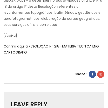
GEÓGRAFO: I – o desempenho das atividades 01 a 12 e 14 a
18 do artigo 1º desta Resolução, referentes a
levantamentos topográficos, batimétricos, geodésicos e
aerofotogramétricos; elaboração de cartas geográficas;
seus serviços afins e correlatos.
[/caixa]
Confira aqui a RESOLUÇÃO Nº 218- MATERIA TECNICA ENG.
CARTOGRAFO
Share:
LEAVE REPLY