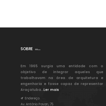
SOBRE
Em 1965 surgia uma entidade com o
objetivo de integrar aqueles que
trabalhavam na área de arquitetura e
engenharia e fosse capaz de representar
Araçatuba...
Ler mais
Endereço
Av. Antônio Pavan, 75