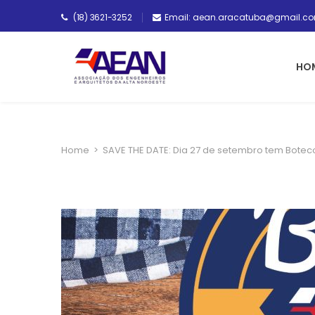
(18) 3621-3252
Email: aean.aracatuba@gmail.c
HO
Home
>
SAVE THE DATE: Dia 27 de setembro tem Botec