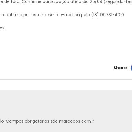
 de fora. Confirme participação até o dia 25/09 (segunda-feir
 e confirme por este mesmo e-mail ou pelo (18) 99781-4010.
es.
Share:
do.
Campos obrigatórios são marcados com
*