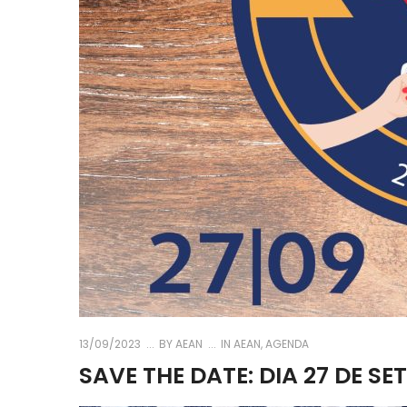
13/09/2023
BY
AEAN
IN
AEAN
,
AGENDA
SAVE THE DATE: DIA 27 DE 