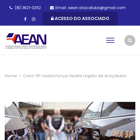
(18) 3621-3252
Email: aean.aracatuba@gmail.com
ACESSO DO ASSOCIADO
Home
>
Crea-SP realiza força-tarefa região de Araçatuba