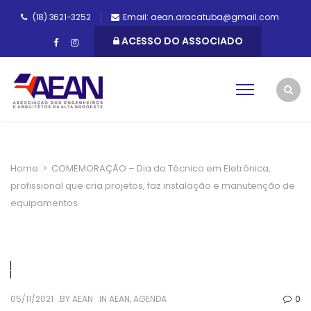
(18) 3621-3252
Email: aean.aracatuba@gmail.com
ACESSO DO ASSOCIADO
Home
>
COMEMORAÇÃO – Dia do Técnico em Eletrônica,
profissional que cria projetos, faz instalação e manutenção de
equipamentos
05/11/2021
BY
AEAN
IN
AEAN
,
AGENDA
0