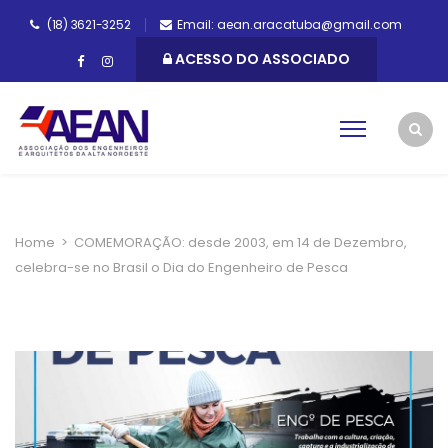
(18) 3621-3252
Email: aean.aracatuba@gmail.com
ACESSO DO ASSOCIADO
Home
>
COMEMORAÇÃO: desde 2003, em 14 de Dezembro,
celebra-se no Brasil o Dia do Engenheiro de Pesca