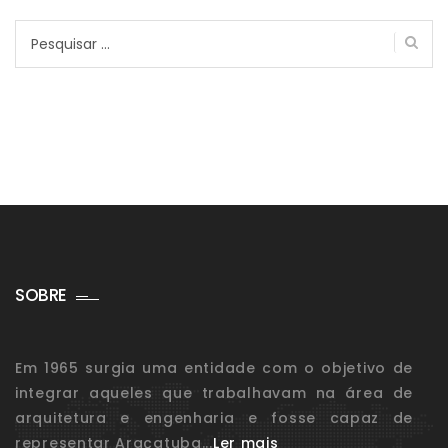
Pesquisar
por:
SOBRE
Em 1965 surgia uma entidade com o objetivo de
integrar aqueles que trabalhavam na área de
arquitetura e engenharia e fosse capaz de
representar Araçatuba...
Ler mais