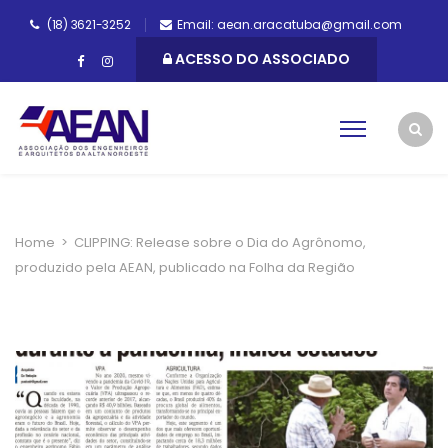
(18) 3621-3252
Email: aean.aracatuba@gmail.com
ACESSO DO ASSOCIADO
Home
>
CLIPPING: Release sobre o Dia do Agrônomo,
produzido pela AEAN, publicado na Folha da Região