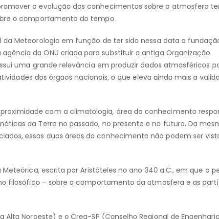
promover a evolução dos conhecimentos sobre a atmosfera ter
sobre o comportamento do tempo.
l da Meteorologia em função de ter sido nessa data a fundaçã
agência da ONU criada para substituir a antiga Organização
possui uma grande relevância em produzir dados atmosféricos p
 atividades dos órgãos nacionais, o que eleva ainda mais a vali
roximidade com a climatologia, área do conhecimento respo
máticas da Terra no passado, no presente e no futuro. Da me
ciados, essas duas áreas do conhecimento não podem ser vis
 Meteórica, escrita por Aristóteles no ano 340 a.C., em que o 
ho filosófico – sobre o comportamento da atmosfera e as partí
a Alta Noroeste) e o Crea-SP (Conselho Regional de Engenhari