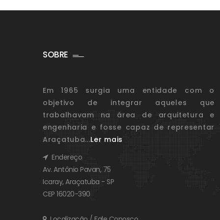
SOBRE
Em 1965 surgia uma entidade com o
objetivo de integrar aqueles que
trabalhavam na área de arquitetura e
engenharia e fosse capaz de representar
Araçatuba...
Ler mais
Endereço
Av. Antônio Pavan, 75
Icaray, Araçatuba - SP
CEP 16020-390
Localização / Fale Conosco