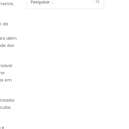
restre,
por:
o da
ara além
dade dos
nsável
sma
tas em
pensador
culas
a e