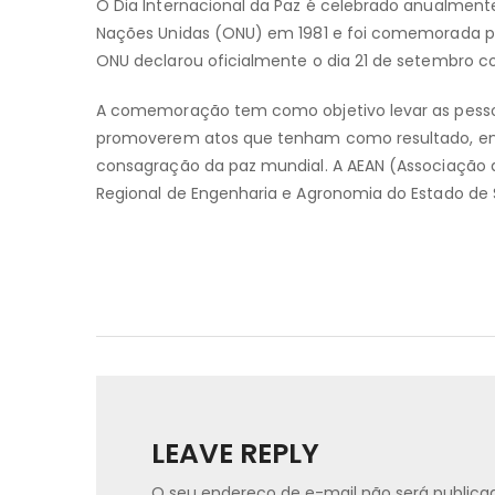
O Dia Internacional da Paz é celebrado anualmente 
Nações Unidas (ONU) em 1981 e foi comemorada pe
ONU declarou oficialmente o dia 21 de setembro co
A comemoração tem como objetivo levar as pessoa
promoverem atos que tenham como resultado, entre
consagração da paz mundial. A AEAN (Associação d
Regional de Engenharia e Agronomia do Estado de S
LEAVE REPLY
O seu endereço de e-mail não será publica