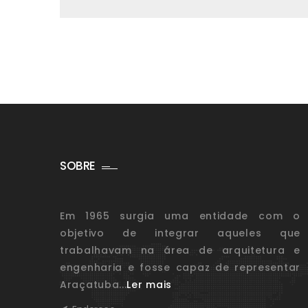
SOBRE
Em 1965 surgia uma entidade com o
objetivo de integrar aqueles que
trabalhavam na área de arquitetura e
engenharia e fosse capaz de representar
Araçatuba...
Ler mais