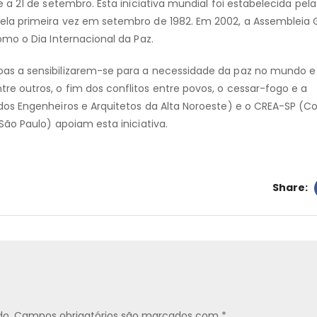
a 21 de setembro. Esta iniciativa mundial foi estabelecida pela
la primeira vez em setembro de 1982. Em 2002, a Assembleia 
mo o Dia Internacional da Paz.
s a sensibilizarem-se para a necessidade da paz no mundo e
 outros, o fim dos conflitos entre povos, o cessar-fogo e a
os Engenheiros e Arquitetos da Alta Noroeste) e o CREA-SP (C
ão Paulo) apoiam esta iniciativa.
Share:
do.
Campos obrigatórios são marcados com
*