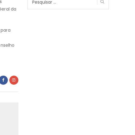
s
por:
Geral da
 para
onselho