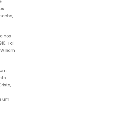
é
os
spanha,
da nos
10. Tal
William
r um
nto
risto,
ra um