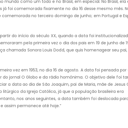
o mundo como um todo e no Brasil, em especial. No Brasil, ela 
já foi comemorada fixamente no dia 16 desse mesmo mês. N
 é comemorada no terceiro domingo de junho; em Portugal e E
artir do início do século XX, quando a data foi institucionaliza
moraram pela primeira vez o dia dos pais em 19 de junho de 19
oça chamada Sonora Louis Dodd, que quis homenagear seu pai, 
rimeira vez em 1953, no dia 16 de agosto. A data foi pensada po
or do jornal O Globo e da rádio homônima. O objetivo dele foi ta
sociar a data ao dia de São Joaquim, pai de Maria, mãe de Jesus C
túrgico da Igreja Católica, já que a população brasileira era
entanto, nos anos seguintes, a data também foi deslocada pa
e assim permanece até hoje.”