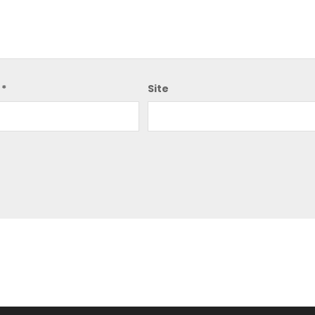
l
*
Site