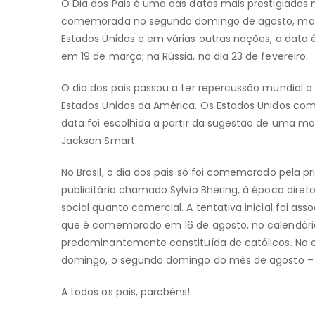
O Dia dos Pais é uma das datas mais prestigiadas n
comemorada no segundo domingo de agosto, mas 
Estados Unidos e em várias outras nações, a data
em 19 de março; na Rússia, no dia 23 de fevereiro.
O dia dos pais passou a ter repercussão mundial a p
Estados Unidos da América. Os Estados Unidos come
data foi escolhida a partir da sugestão de uma m
Jackson Smart.
No Brasil, o dia dos pais só foi comemorado pela p
publicitário chamado Sylvio Bhering, à época diret
social quanto comercial. A tentativa inicial foi as
que é comemorado em 16 de agosto, no calendário li
predominantemente constituída de católicos. No 
domingo, o segundo domingo do mês de agosto – 
A todos os pais, parabéns!