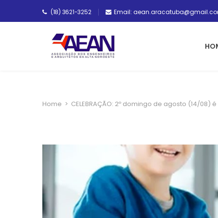
(18) 3621-3252
Email: aean.aracatuba@gmail.c
HO
Home
>
CELEBRAÇÃO: 2º domingo de agosto (14/08) é 