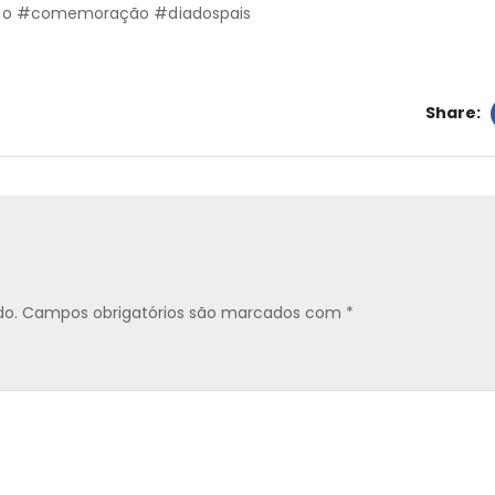
ão #comemoração #diadospais
Share:
do.
Campos obrigatórios são marcados com
*