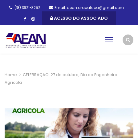
(18) 3621-3252
Email: aean.aracatuba@gmail.com
ACESSO DO ASSOCIADO
Home
>
CELEBRAÇÃO: 27 de outubro, Dia do Engenheiro
Agrícola