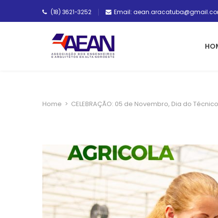
(18) 3621-3252
Email: aean.aracatuba@gmail.c
HO
Home
>
CELEBRAÇÃO: 05 de Novembro, Dia do Técnico