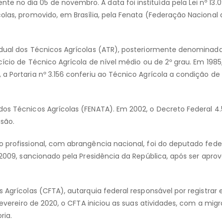
 no dia 05 de novembro. A data foi instituída pela Lei nº 13.
olas, promovido, em Brasília, pela Fenata (Federação Nacional 
tadual dos Técnicos Agrícolas (ATR), posteriormente denominad
cício de Técnico Agrícola de nível médio ou de 2º grau. Em 1985
a Portaria nº 3.156 conferiu ao Técnico Agrícola a condição de
dos Técnicos Agrícolas (FENATA). Em 2002, o Decreto Federal 4
ssão.
o profissional, com abrangência nacional, foi do deputado fede
0/2009, sancionado pela Presidência da República, após ser apr
 Agrícolas (CFTA), autarquia federal responsável por registrar 
 fevereiro de 2020, o CFTA iniciou as suas atividades, com a mig
ria.