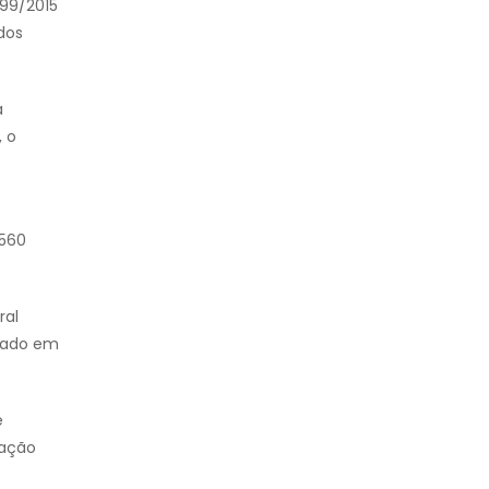
099/2015
dos
a
, o
.560
ral
ovado em
e
ração