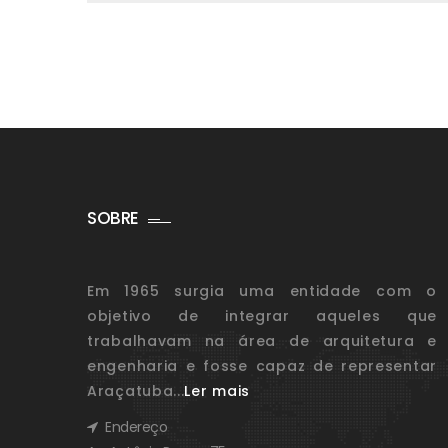
SOBRE
Em 1965 surgia uma entidade com o
objetivo de integrar aqueles que
trabalhavam na área de arquitetura e
engenharia e fosse capaz de representar
Araçatuba...
Ler mais
Endereço