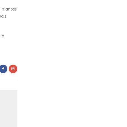
 plantas
pais
a e