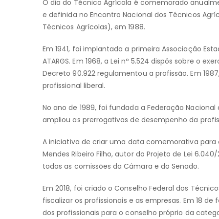
O dia do Técnico Agrícola é comemorado anualmente
e definida no Encontro Nacional dos Técnicos Agríc
Técnicos Agrícolas), em 1988.
Em 1941, foi implantada a primeira Associação Es
ATARGS. Em 1968, a Lei nº 5.524 dispôs sobre o exer
Decreto 90.922 regulamentou a profissão. Em 1987, 
profissional liberal.
No ano de 1989, foi fundada a Federação Nacional 
ampliou as prerrogativas de desempenho da profi
A iniciativa de criar uma data comemorativa para 
Mendes Ribeiro Filho, autor do Projeto de Lei 6.04
todas as comissões da Câmara e do Senado.
Em 2018, foi criado o Conselho Federal dos Técnicos
fiscalizar os profissionais e as empresas. Em 18 de
dos profissionais para o conselho próprio da catego