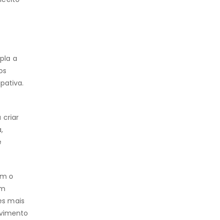
pla a
os
pativa.
 criar
,
e
om o
em
es mais
lvimento