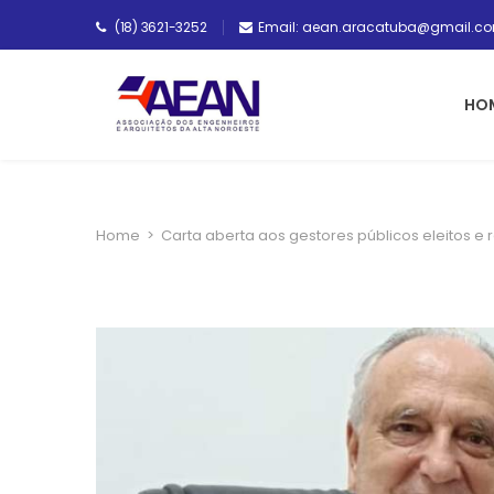
(18) 3621-3252
Email: aean.aracatuba@gmail.c
HO
Home
>
Carta aberta aos gestores públicos eleitos e r