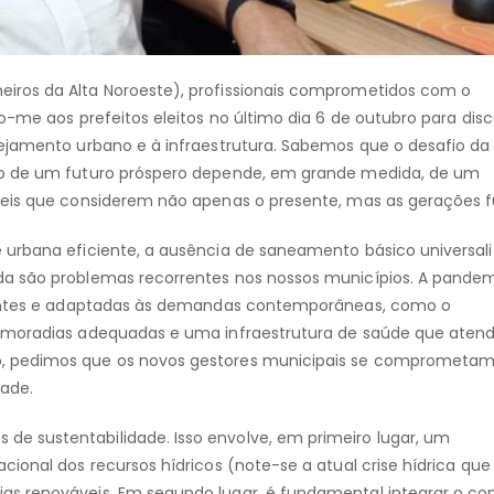
iros da Alta Noroeste), profissionais comprometidos com o
o-me aos prefeitos eleitos no último dia 6 de outubro para discu
nejamento urbano e à infraestrutura. Sabemos que o desafio da
ão de um futuro próspero depende, em grande medida, de um
veis que considerem não apenas o presente, mas as gerações f
 urbana eficiente, a ausência de saneamento básico universali
da são problemas recorrentes nos nossos municípios. A pande
lientes e adaptadas às demandas contemporâneas, como o
e moradias adequadas e uma infraestrutura de saúde que aten
, pedimos que os novos gestores municipais se comprometam
dade.
e sustentabilidade. Isso envolve, em primeiro lugar, um
ional dos recursos hídricos (note-se a atual crise hídrica que
s renováveis. Em segundo lugar, é fundamental integrar o co