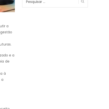
por:
tir a
 gestão
uturas.
zado e a
mia de
da à
 a
nceito