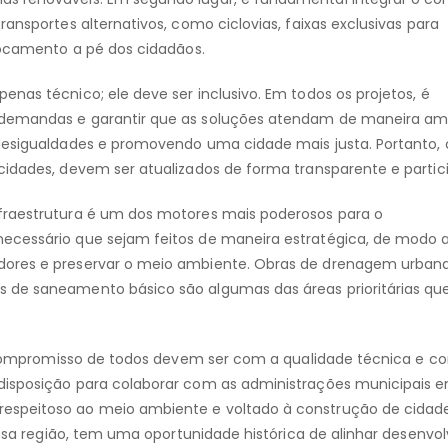
ansportes alternativos, como ciclovias, faixas exclusivas para
slocamento a pé dos cidadãos.
nas técnico; ele deve ser inclusivo. Em todos os projetos, é
 demandas e garantir que as soluções atendam de maneira am
 desigualdades e promovendo uma cidade mais justa. Portanto, 
cidades, devem ser atualizados de forma transparente e partici
fraestrutura é um dos motores mais poderosos para o
ecessário que sejam feitos de maneira estratégica, de modo a
dores e preservar o meio ambiente. Obras de drenagem urbana
s de saneamento básico são algumas das áreas prioritárias qu
 o compromisso de todos devem ser com a qualidade técnica e c
 disposição para colaborar com as administrações municipais 
espeitoso ao meio ambiente e voltado à construção de cidad
nossa região, tem uma oportunidade histórica de alinhar desenvo