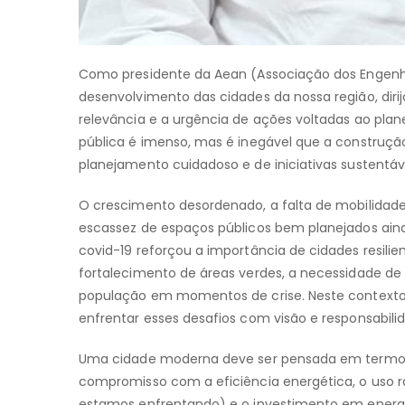
Como presidente da Aean (Associação dos Engenhe
desenvolvimento das cidades da nossa região, dirij
relevância e a urgência de ações voltadas ao pla
pública é imenso, mas é inegável que a construç
planejamento cuidadoso e de iniciativas sustentá
O crescimento desordenado, a falta de mobilidade
escassez de espaços públicos bem planejados ain
covid-19 reforçou a importância de cidades resi
fortalecimento de áreas verdes, a necessidade d
população em momentos de crise. Neste contexto
enfrentar esses desafios com visão e responsabili
Uma cidade moderna deve ser pensada em termos d
compromisso com a eficiência energética, o uso rac
estamos enfrentando) e o investimento em energia