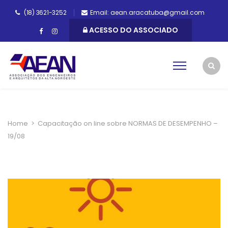
(18) 3621-3252
Email: aean.aracatuba@gmail.com
ACESSO DO ASSOCIADO
Home
>
Capacitação on line sobre NORMAS DE DESEMPENHO –
19/08