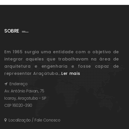
SOBRE
Em 1965 surgia uma entidade com o objetivo de
integrar aqueles que trabalhavam na área de
arquitetura e engenharia e fosse capaz de
representar Araçatuba...
Ler mais
Endereço
Av. Antônio Pavan, 75
Icaray, Araçatuba - SP
CEP 16020-390
Localização / Fale Conosco