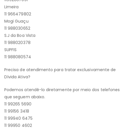
Limeira
11 966479802
Mogi Guaçu
11 988030652
S.J da Boa Vista
11 988020378
SUPFIS
11 988080574
Precisa de atendimento para tratar exclusivamente de
Dívida Ativa?
Podemos atendê-lo diretamente por meio dos telefones
que seguem abaixo.
11 99265 5690
11 99156 3418
11 99940 6475
11 99950 4602