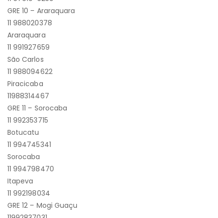
GRE 10 – Araraquara
11 988020378
Araraquara
11 991927659
São Carlos
11 988094622
Piracicaba
11988314467
GRE 11 – Sorocaba
11 992353715
Botucatu
11 994745341
Sorocaba
11 994798470
Itapeva
11 992198034
GRE 12 – Mogi Guaçu
11992837031