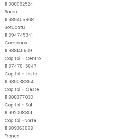
11 988082524
Bauru
11 989405868
Botucatu
11 994745341
Campinas
11 988145509
Capital – Centro
11 97478-5847
Capital – Leste
11 989038864
Capital – Oeste
11 988377830
Capital – Sul
11 992008801
Capital –Norte
11 989363899
Franca