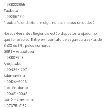
11 988222955
Taubaté
11 992657710
Precisa falar direto em alguma das nossas unidades?
Nossos Gerentes Regionais estão dispostos a ajudar no
que for preciso. Entre em contato de segunda a sexta, de
8h30 às 17h, pelos números:
GRE 1 – Araçatuba
11 988075118
Araçatuba
11 99485-1707
Adamantina
11 99124-6208
Pres. Prudente
11 99481-0048
GRE 2 – Campinas
11 97675-8162