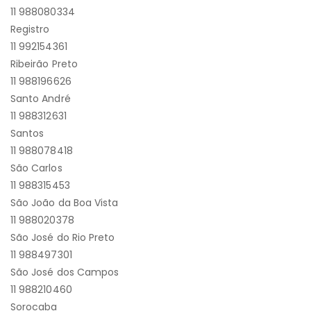
11 988080334
Registro
11 992154361
Ribeirão Preto
11 988196626
Santo André
11 988312631
Santos
11 988078418
São Carlos
11 988315453
São João da Boa Vista
11 988020378
São José do Rio Preto
11 988497301
São José dos Campos
11 988210460
Sorocaba