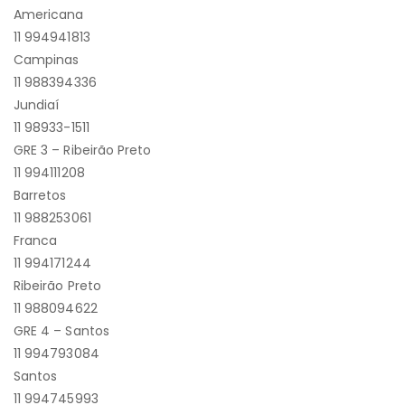
Americana
11 994941813
Campinas
11 988394336
Jundiaí
11 98933-1511
GRE 3 – Ribeirão Preto
11 994111208
Barretos
11 988253061
Franca
11 994171244
Ribeirão Preto
11 988094622
GRE 4 – Santos
11 994793084
Santos
11 994745993