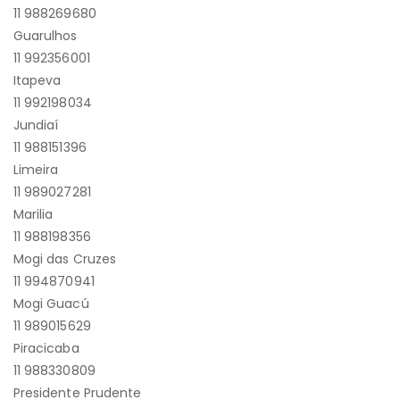
11 988269680
Guarulhos
11 992356001
Itapeva
11 992198034
Jundiaí
11 988151396
Limeira
11 989027281
Marilia
11 988198356
Mogi das Cruzes
11 994870941
Mogi Guacú
11 989015629
Piracicaba
11 988330809
Presidente Prudente