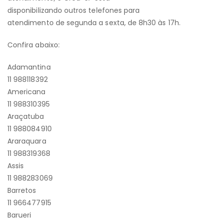
disponibilizando outros telefones para
atendimento de segunda a sexta, de 8h30 às 17h.
Confira abaixo:
Adamantina
11 988118392
Americana
11 988310395
Araçatuba
11 988084910
Araraquara
11 988319368
Assis
11 988283069
Barretos
11 966477915
Barueri