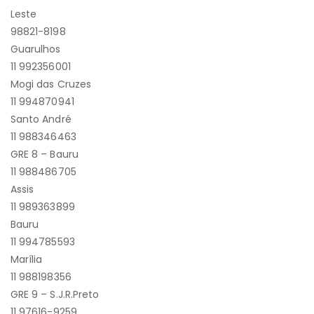
Leste
98821-8198
Guarulhos
11 992356001
Mogi das Cruzes
11 994870941
Santo André
11 988346463
GRE 8 – Bauru
11 988486705
Assis
11 989363899
Bauru
11 994785593
Marília
11 988198356
GRE 9 – S.J.R.Preto
11 97616-9259