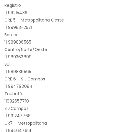
Registro
11 992154361
GRE 5 – Metropolitana Oeste
11 99983-2571
Barueri
11 989836565
Centro/Norte/Oeste
11 989363899
Sul
11 989836565
GRE 6 – S.J.Campos
11 994793084
Taubaté
11992657710
S.J.Campos
11 991247768
GR7 – Metropolitana
11 994647651