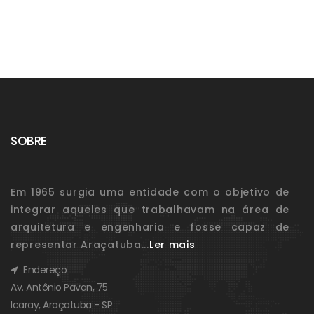
SOBRE
Em 1965 surgia uma entidade com o objetivo de
integrar aqueles que trabalhavam na área de
arquitetura e engenharia e fosse capaz de
representar Araçatuba...
Ler mais
Endereço
Av. Antônio Pavan, 75
Icaray, Araçatuba - SP