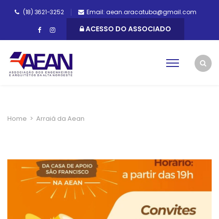
(18) 3621-3252
Email: aean.aracatuba@gmail.com
ACESSO DO ASSOCIADO
Home
>
Arraiá da Aean