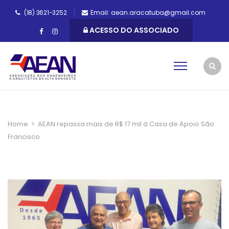
(18) 3621-3252
Email: aean.aracatuba@gmail.com
ACESSO DO ASSOCIADO
Home
>
AEAN repassa mais de R$ 17 mil à Casa de Apoio São
Francisco