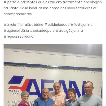
suporte a pacientes que estão em tratamento oncológico
na Santa Casa local, assim como aos seus familiares ou
acompanhantes.
#arraiá #arraiásolidário #solidariedade #festajunina
#açãosolidária #casadeapoio #tradiçãojunina
#repassesolidário