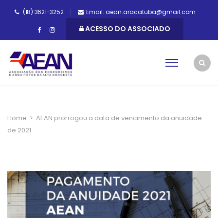
(18) 3621-3252
Email: aean.aracatuba@gmail.com
ACESSO DO ASSOCIADO
Home
>
AEAN prorrogou a data de vencimento da anuidade
de 2021