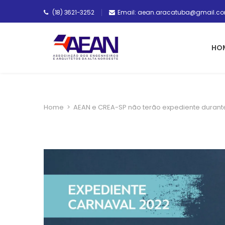
(18) 3621-3252
Email: aean.aracatuba@gmail.c
HO
Home
>
AEAN e CREA-SP não terão expediente durant