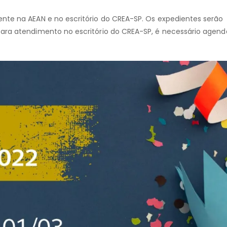
nte na AEAN e no escritório do CREA-SP. Os expedientes serão
Para atendimento no escritório do CREA-SP, é necessário age