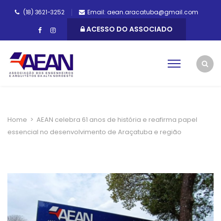
(18) 3621-3252
Email: aean.aracatuba@gmail.com
ACESSO DO ASSOCIADO
Home
>
AEAN celebra 61 anos de história e reafirma papel
essencial no desenvolvimento de Araçatuba e região