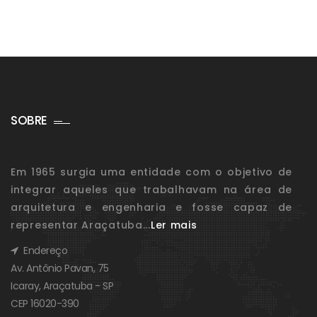
SOBRE
Em 1965 surgia uma entidade com o objetivo de
integrar aqueles que trabalhavam na área de
arquitetura e engenharia e fosse capaz de
representar Araçatuba...
Ler mais
Endereço
Av. Antônio Pavan, 75
Icaray, Araçatuba - SP
CEP 16020-390