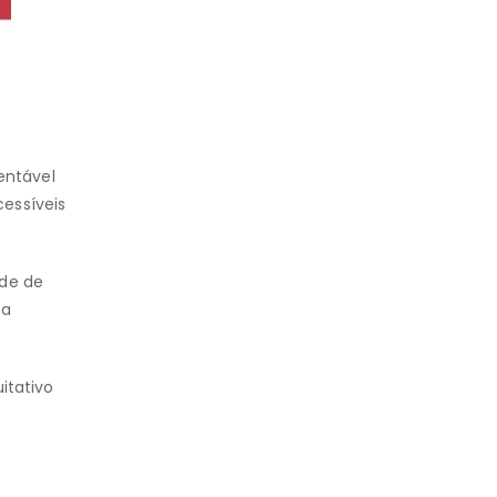
entável
essíveis
ade de
ra
itativo