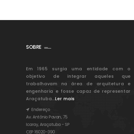
SOBRE
Em 1965 surgia uma entidade com o
objetivo de integrar aqueles que
trabalhavam na área de arquitetura e
engenharia e fosse capaz de representar
Araçatuba...
Ler mais
Endereço
Av. Antônio Pavan, 75
Icaray, Araçatuba - SP
CEP 16020-390