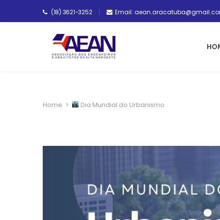
(18) 3621-3252
Email: aean.aracatuba@gmail.c
HO
Home
>
Dia Mundial do Urbanismo