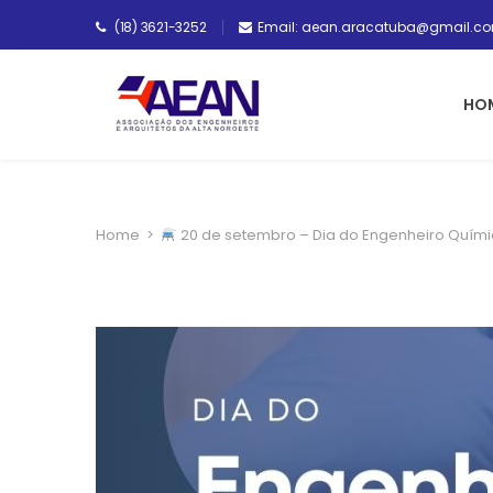
(18) 3621-3252
Email: aean.aracatuba@gmail.c
HO
Home
>
20 de setembro – Dia do Engenheiro Quím