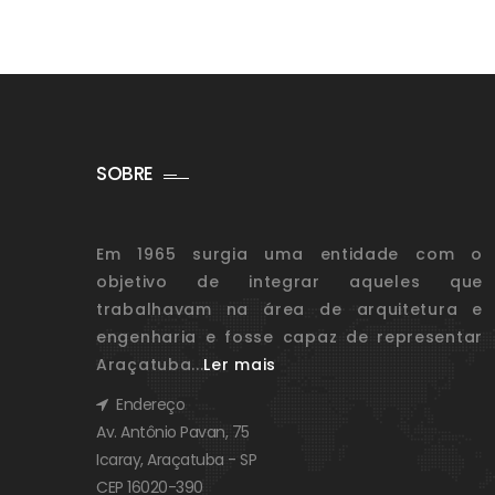
SOBRE
Em 1965 surgia uma entidade com o
objetivo de integrar aqueles que
trabalhavam na área de arquitetura e
engenharia e fosse capaz de representar
Araçatuba...
Ler mais
Endereço
Av. Antônio Pavan, 75
Icaray, Araçatuba - SP
CEP 16020-390