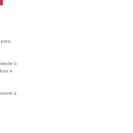
 para
 desde a
duos e
ssível a