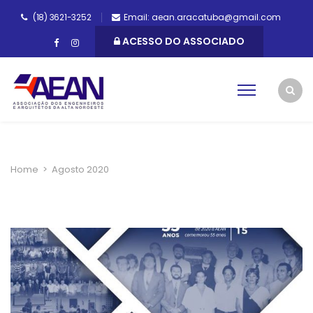
(18) 3621-3252
Email: aean.aracatuba@gmail.com
ACESSO DO ASSOCIADO
Home
>
Agosto 2020